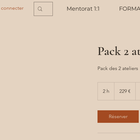
 connecter
Mentorat 1:1
FORMA
Pack 2 at
Pack des 2 ateliers
229
euros
2 h
2
229 €
h
Réserver