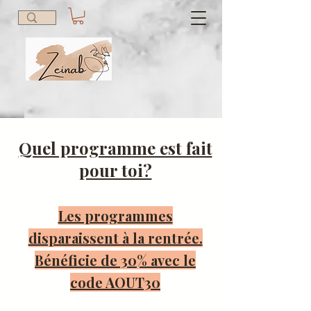
Quel programme est fait
pour toi?
Les programmes
disparaissent à la rentrée.
Bénéficie de 30% avec le
code AOUT30