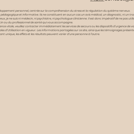
ppement personnel, centrée sur la compréhension du stress et la régulation du système nerveux.
 pédagogique et informative. Ils ne constituent en aucun cas un avis médical, un diagnostic, ni un trai
e ne suis ni médecin, ni psychiatre, ni psychologue clinicienne. Il est donc impératif de ne pas utili
ecin ou du professionnel de santé qui vous accompagne.
nce vitale, veuillez contacter immédiatement les services de secours ou les dispositifs d’urgence de vo
Utilisation en vigueur. Les informations partagées sur ce site, ainsi que les témoignages présentés ic
ant unique, les effets et les résultats peuvent varier d’une personne à l’autre.