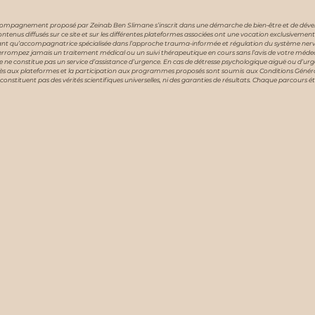
ompagnement proposé par Zeinab Ben Slimane s’inscrit dans une démarche de bien-être et de dévelo
ontenus diffusés sur ce site et sur les différentes plateformes associées ont une vocation exclusivement
nt qu’accompagnatrice spécialisée dans l’approche trauma-informée et régulation du système nerveux, j
errompez jamais un traitement médical ou un suivi thérapeutique en cours sans l’avis de votre méd
te ne constitue pas un service d’assistance d’urgence. En cas de détresse psychologique aiguë ou d’urge
ès aux plateformes et la participation aux programmes proposés sont soumis aux Conditions Générales d’
e constituent pas des vérités scientifiques universelles, ni des garanties de résultats. Chaque parcours ét