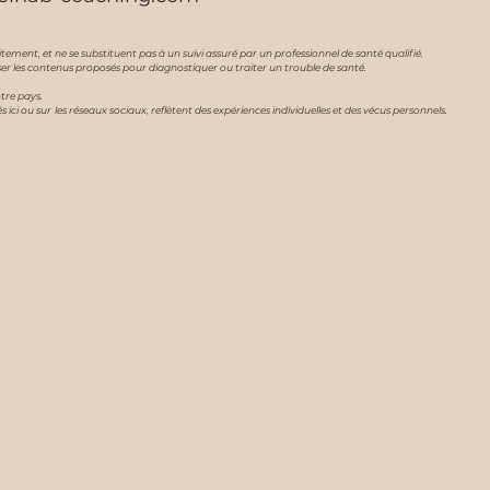
tement, et ne se substituent pas à un suivi assuré par un professionnel de santé qualifié.
ser les contenus proposés pour diagnostiquer ou traiter un trouble de santé.
tre pays.
i ou sur les réseaux sociaux, reflètent des expériences individuelles et des vécus personnels.