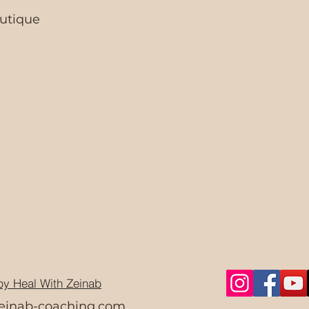
utique
y Heal With Zeinab
einab-coaching.com