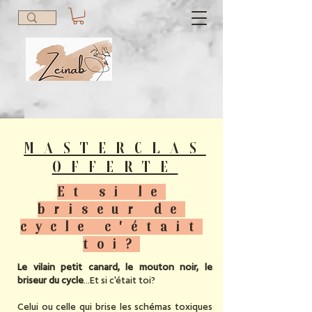
MASTERCLAS
OFFERTE
Et si le
briseur de
cycle c'était
toi?
Le vilain petit canard, le mouton noir, le
briseur du cycle
...Et si c'était toi?
Celui ou celle qui brise les schémas toxiques