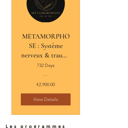
METAMORPHO
SE : Système
nerveux & trauma
- Sept 2026
732 Days
€2,900.00
View Details
Les programmes