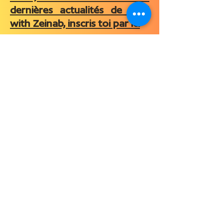
dernières actualités de Heal
with Zeinab, inscris toi par ici
Je veux la recevoir!
L’accompagnement proposé par Zeinab Ben Slimane s’inscrit dans une démarche
de bien-être et de développement personnel, centrée sur la compréhension du
stress et la régulation du système nerveux.
Les contenus diffusés sur ce site et sur les différentes plateformes associées ont une
vocation exclusivement pédagogique et informative. Ils ne constituent en aucun
cas un avis médical, un diagnostic, ni un traitement, et ne se substituent pas à un
suivi assuré par un professionnel de santé qualifié.
En tant qu’accompagnatrice spécialisée dans l’approche trauma-informée et
régulation du système nerveux, je ne suis ni médecin, ni psychiatre, ni psychologue
clinicienne. Il est donc impératif de ne pas utiliser les contenus proposés pour
diagnostiquer ou traiter un trouble de santé.
N’interrompez jamais un traitement médical ou un suivi thérapeutique en cours
sans l’avis de votre médecin ou du professionnel de santé qui vous accompagne.
Ce site ne constitue pas un service d’assistance d’urgence. En cas de détresse
psychologique aiguë ou d’urgence vitale, veuillez contacter immédiatement les
services de secours ou les dispositifs d’urgence de votre pays.
L’accès aux plateformes et la participation aux programmes proposés sont soumis
aux Conditions Générales d’Utilisation en vigueur. Les informations partagées sur ce
site, ainsi que les témoignages présentés ici ou sur les réseaux sociaux, reflètent des
expériences individuelles et des vécus personnels. Ils ne constituent pas des vérités
scientifiques universelles, ni des garanties de résultats. Chaque parcours étant
unique, les effets et les résultats peuvent varier d’une personne à l’autre.