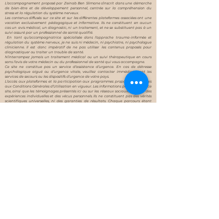
L’accompagnement proposé par Zeinab Ben Slimane s’inscrit dans une démarche
de bien-être et de développement personnel, centrée sur la compréhension du
stress et la régulation du système nerveux.
Les contenus diffusés sur ce site et sur les différentes plateformes associées ont une
vocation exclusivement pédagogique et informative. Ils ne constituent en aucun
cas un avis médical, un diagnostic, ni un traitement, et ne se substituent pas à un
suivi assuré par un professionnel de santé qualifié.
En tant qu’accompagnatrice spécialisée dans l’approche trauma-informée et
régulation du système nerveux, je ne suis ni médecin, ni psychiatre, ni psychologue
clinicienne. Il est donc impératif de ne pas utiliser les contenus proposés pour
diagnostiquer ou traiter un trouble de santé.
N’interrompez jamais un traitement médical ou un suivi thérapeutique en cours
sans l’avis de votre médecin ou du professionnel de santé qui vous accompagne.
Ce site ne constitue pas un service d’assistance d’urgence. En cas de détresse
psychologique aiguë ou d’urgence vitale, veuillez contacter immédiatement les
services de secours ou les dispositifs d’urgence de votre pays.
L’accès aux plateformes et la participation aux programmes proposés sont soumis
aux Conditions Générales d’Utilisation en vigueur. Les informations partagées sur ce
site, ainsi que les témoignages présentés ici ou sur les réseaux sociaux, reflètent des
expériences individuelles et des vécus personnels. Ils ne constituent pas des vérités
scientifiques universelles, ni des garanties de résultats. Chaque parcours étant
unique, les effets et les résultats peuvent varier d’une personne à l’autre.
Copyright ©2026 by Heal With Zeinab
Mail:
contact@zeinab-
coaching.com
Copyright ©2021 by ZBS COACHING LT