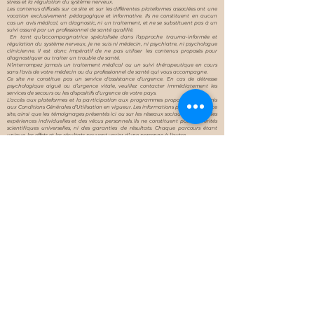
stress et la régulation du système nerveux.
Les contenus diffusés sur ce site et sur les différentes plateformes associées ont une
vocation exclusivement pédagogique et informative. Ils ne constituent en aucun
cas un avis médical, un diagnostic, ni un traitement, et ne se substituent pas à un
suivi assuré par un professionnel de santé qualifié.
En tant qu’accompagnatrice spécialisée dans l’approche trauma-informée et
régulation du système nerveux, je ne suis ni médecin, ni psychiatre, ni psychologue
clinicienne. Il est donc impératif de ne pas utiliser les contenus proposés pour
diagnostiquer ou traiter un trouble de santé.
N’interrompez jamais un traitement médical ou un suivi thérapeutique en cours
sans l’avis de votre médecin ou du professionnel de santé qui vous accompagne.
Ce site ne constitue pas un service d’assistance d’urgence. En cas de détresse
psychologique aiguë ou d’urgence vitale, veuillez contacter immédiatement les
services de secours ou les dispositifs d’urgence de votre pays.
L’accès aux plateformes et la participation aux programmes proposés sont soumis
aux Conditions Générales d’Utilisation en vigueur. Les informations partagées sur ce
site, ainsi que les témoignages présentés ici ou sur les réseaux sociaux, reflètent des
expériences individuelles et des vécus personnels. Ils ne constituent pas des vérités
scientifiques universelles, ni des garanties de résultats. Chaque parcours étant
unique, les effets et les résultats peuvent varier d’une personne à l’autre.
Copyright ©2026 by Heal With Zeinab
Mail:
contact@zeinab-
coaching.com
Mentions Légales & CGV